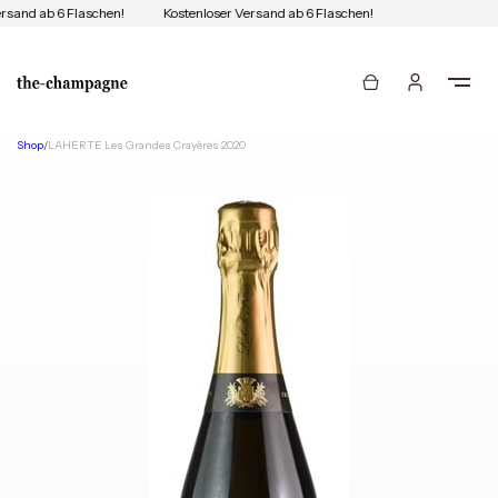
rsand ab 6 Flaschen!
Kostenloser Versand ab 6 Flaschen!
Shop
/
LAHERTE Les Grandes Crayères 2020