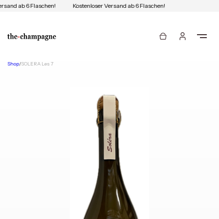
rsand ab 6 Flaschen!
Kostenloser Versand ab 6 Flaschen!
Shop
/
SOLERA Les 7