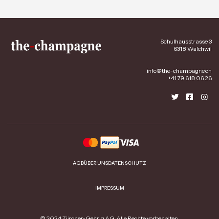
Schulhausstrasse 3
6318 Walchwil
info@the-champagne.ch
+41 79 618 06 26
AGB
ÜBER UNS
DATENSCHUTZ
IMPRESSUM
© 2024 Zürcher-Gehrig AG. Alle Rechte vorbehalten.