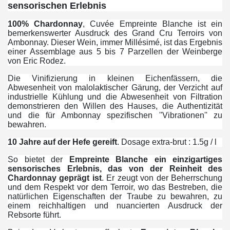
sensorischen Erlebnis
100% Chardonnay
, Cuvée Empreinte Blanche ist ein
bemerkenswerter Ausdruck des Grand Cru Terroirs von
Ambonnay. Dieser Wein, immer Millésimé, ist das Ergebnis
einer Assemblage aus 5 bis 7 Parzellen der Weinberge
von Eric Rodez.
Die Vinifizierung in kleinen Eichenfässern, die
Abwesenheit von malolaktischer Gärung, der Verzicht auf
industrielle Kühlung und die Abwesenheit von Filtration
demonstrieren den Willen des Hauses, die Authentizität
und die für Ambonnay spezifischen ''Vibrationen'' zu
bewahren.
10 Jahre auf der Hefe gereift
. Dosage extra-brut : 1.5g / l
So bietet der
Empreinte Blanche ein einzigartiges
sensorisches Erlebnis, das von der Reinheit des
Chardonnay geprägt ist
. Er zeugt von der Beherrschung
und dem Respekt vor dem Terroir, wo das Bestreben, die
natürlichen Eigenschaften der Traube zu bewahren, zu
einem reichhaltigen und nuancierten Ausdruck der
Rebsorte führt.