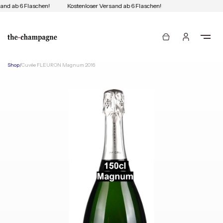
and ab 6 Flaschen!
Kostenloser Versand ab 6 Flaschen!
Shop
/
Cuvée FLEURON Magnum 2016