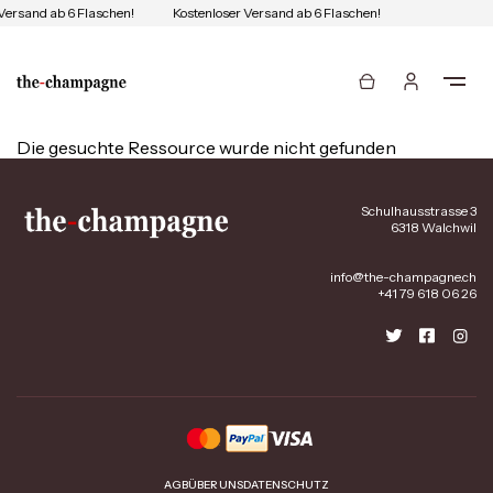
Versand ab 6 Flaschen!
Kostenloser Versand ab 6 Flaschen!
Die gesuchte Ressource wurde nicht gefunden
Schulhausstrasse 3
6318 Walchwil
info@the-champagne.ch
+41 79 618 06 26
AGB
ÜBER UNS
DATENSCHUTZ