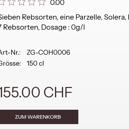
0.00
Sieben Rebsorten, eine Parzelle, Soler
7 Rebsorten, Dosage : 0g/l
Art-Nr.:
ZG-COH0006
Grösse:
150 cl
155.00 CHF
ZUM WARENKORB