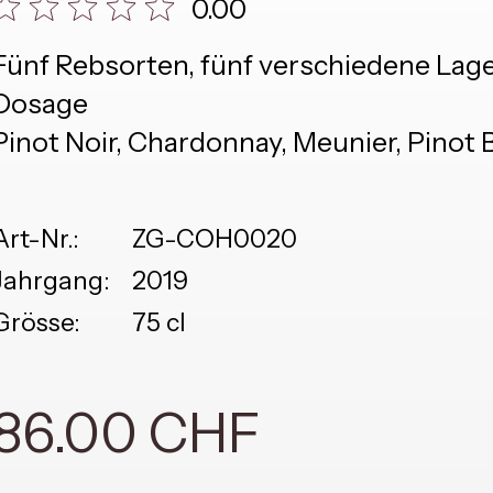
0.00
Fünf Rebsorten, fünf verschiedene Lage
Dosage
Pinot Noir, Chardonnay, Meunier, Pinot 
Art-Nr.:
ZG-COH0020
Jahrgang:
2019
Grösse:
75 cl
86.00 CHF