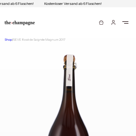
rsand ab 6 Flaschen!
Kostenloser Versand ab 6 Flaschen!
Shop
/
SEVE Rosé de Saignée Magnum 2017