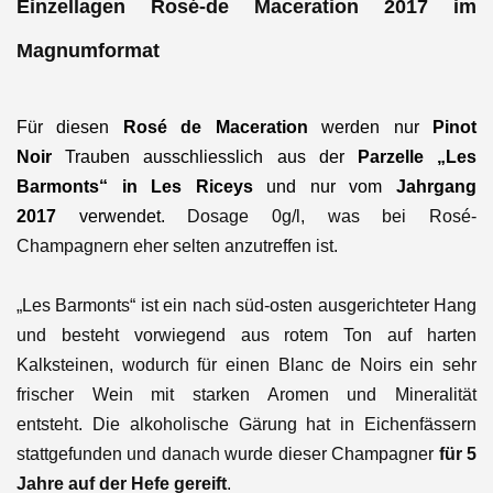
Einzellagen Rosé-de Maceration 2017 im
Magnumformat
Für diesen
Rosé de Maceration
werden nur
Pinot
Noir
Trauben ausschliesslich aus der
Parzelle „Les
Barmonts“ in Les Riceys
und nur vom
Jahrgang
2017
verwendet.
Dosage 0g/l, was bei Rosé-
Champagnern eher selten anzutreffen ist.
„Les Barmonts“ ist ein nach süd-osten ausgerichteter Hang
und besteht vorwiegend aus rotem Ton auf harten
Kalksteinen, wodurch für einen Blanc de Noirs ein sehr
frischer Wein mit starken Aromen und Mineralität
entsteht. Die alkoholische Gärung hat in Eichenfässern
stattgefunden und danach wurde dieser Champagner
für 5
Jahre auf der Hefe gereift
.