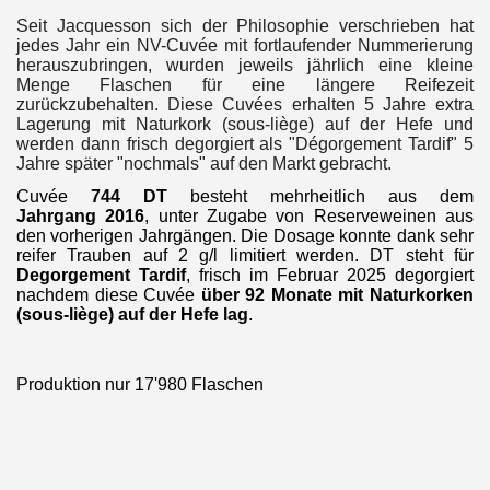
Seit Jacquesson sich der Philosophie verschrieben hat
jedes Jahr ein NV-Cuvée mit fortlaufender Nummerierung
herauszubringen, wurden jeweils jährlich eine kleine
Menge Flaschen für eine längere Reifezeit
zurückzubehalten. Diese Cuvées erhalten 5 Jahre extra
Lagerung mit Naturkork (sous-liège) auf der Hefe und
werden dann frisch degorgiert als "Dégorgement Tardif" 5
Jahre später "nochmals" auf den Markt gebracht.
Cuvée
744 DT
besteht mehrheitlich aus dem
Jahrgang
2016
, unter Zugabe von Reserveweinen aus
den vorherigen Jahrgängen. Die Dosage konnte dank sehr
reifer Trauben auf 2 g/l limitiert werden.
DT steht für
Degorgement Tardif
,
frisch im Februar 2025 degorgiert
nachdem diese Cuvée
über 92 Monate mit Naturkorken
(sous-liège) auf der Hefe lag
.
P
roduktion nur 17'980 Flaschen