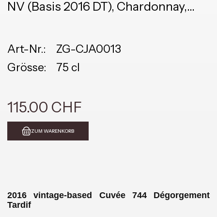
NV (Basis 2016 DT), Chardonnay,
Pinot Noir, Meunier
Art-Nr.:
ZG-CJA0013
Grösse:
75 cl
115.00 CHF
ZUM WARENKORB
2016 vintage-based Cuvée 744 Dégorgement
Tardif