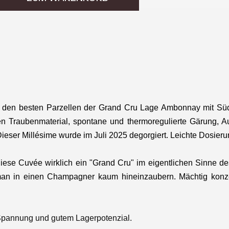
en besten Parzellen der Grand Cru Lage Ambonnay mit Süd
n Traubenmaterial, spontane und thermoregulierte Gärung, A
ieser Millésime wurde im Juli 2025 degorgiert. Leichte Dosierung
ese Cuvée wirklich ein "Grand Cru" im eigentlichen Sinne des 
 in einen Champagner kaum hineinzaubern. Mächtig konzent
Spannung und gutem Lagerpotenzial.