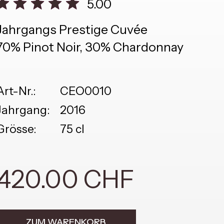
5.00
Jahrgangs Prestige Cuvée
70% Pinot Noir, 30% Chardonnay
Art-Nr.:
CEO0010
Jahrgang:
2016
Grösse:
75 cl
420.00 CHF
ZUM WARENKORB