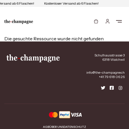
Versand ab 6 Flaschen!
Kostenloser Versand ab 6 Flaschen!
Die gesuchte Ressource wurde nicht gefunden
Schulhausstrasse 3
6318 Walchwil
info@the-champagne.ch
+41 79 618 06 26
AGB
ÜBER UNS
DATENSCHUTZ